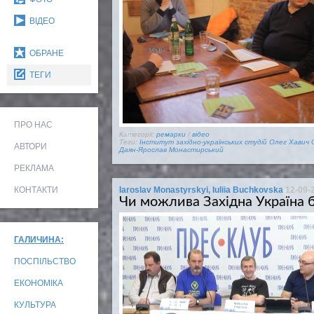
ВІДЕО
ОБРАНЕ
ТЕГИ
ПРО НАС
Категорії:
ремарки
/
відео
Теги:
Інститут західно-українських студій
Олег Хавич
АВТОРИ
Даян-Ярослав Монастирський
РЕКЛАМА
КОНТАКТИ
Iaroslav Monastyrskyi, Iuliia Buchkovska
12-09-
Чи можлива Західна Україна 
ГАЛИЧИНА:
ПОСПІЛЬСТВО
ЕКОНОМІКА
КУЛЬТУРА