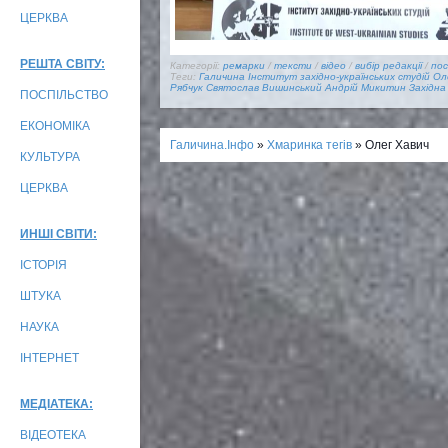
ЦЕРКВА
РЕШТА СВІТУ:
Категорії:
ремарки
/
тексти
/
відео
/
вибір редакції
/
пос
Теги:
Галичина
Інститут західно-українських студій
Ол
Рябчук
Святослав Вишинський
Андрій Микитин
Західна
ПОСПІЛЬСТВО
ЕКОНОМІКА
Галичина.Інфо
»
Хмаринка тегів
» Олег Хавич
КУЛЬТУРА
ЦЕРКВА
ИНШІ СВІТИ:
ІСТОРІЯ
ШТУКА
НАУКА
ІНТЕРНЕТ
МЕДІАТЕКА:
ВІДЕОТЕКА